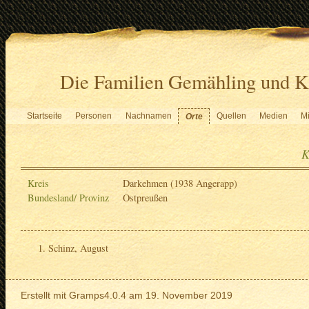
Die Familien Gemähling und K
Startseite
Personen
Nachnamen
Quellen
Medien
Mi
Orte
K
Kreis
Darkehmen (1938 Angerapp)
Bundesland/ Provinz
Ostpreußen
Schinz, August
Erstellt mit
Gramps
4.0.4 am 19. November 2019