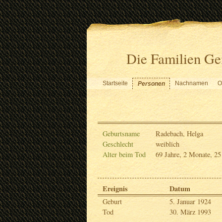
Die Familien Ge
Startseite
Nachnamen
O
Personen
Geburtsname
Radebach, Helga
Geschlecht
weiblich
Alter beim Tod
69 Jahre, 2 Monate, 25
Ereignis
Datum
Geburt
5. Januar 1924
Tod
30. März 1993