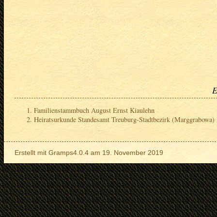
E
Familienstammbuch August Ernst Kiaulehn
Heiratsurkunde Standesamt Treuburg-Stadtbezirk (Marggrabowa) 
Erstellt mit
Gramps
4.0.4 am 19. November 2019