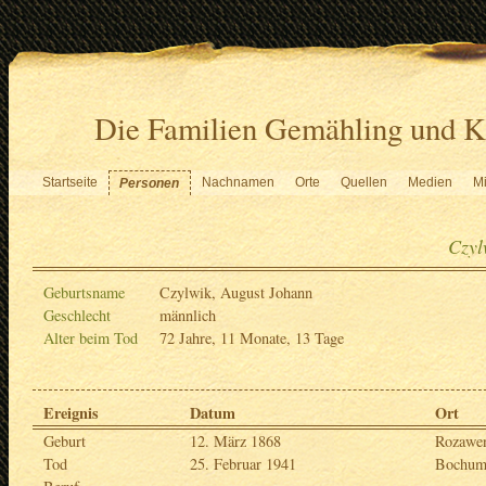
Die Familien Gemähling und K
Startseite
Nachnamen
Orte
Quellen
Medien
Mi
Personen
Czyl
Geburtsname
Czylwik, August Johann
Geschlecht
männlich
Alter beim Tod
72 Jahre, 11 Monate, 13 Tage
Ereignis
Datum
Ort
Geburt
12. März 1868
Rozawe
Tod
25. Februar 1941
Bochu