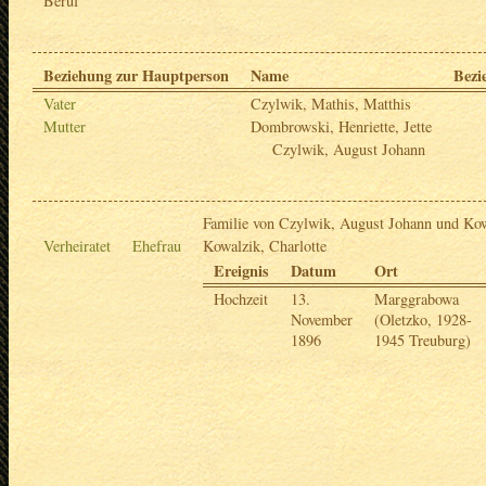
Beruf
Beziehung zur Hauptperson
Name
Bezi
Vater
Czylwik, Mathis, Matthis
Mutter
Dombrowski, Henriette, Jette
Czylwik, August Johann
Familie von Czylwik, August Johann und Kow
Verheiratet
Ehefrau
Kowalzik, Charlotte
Ereignis
Datum
Ort
Hochzeit
13.
Marggrabowa
November
(Oletzko, 1928-
1896
1945 Treuburg)