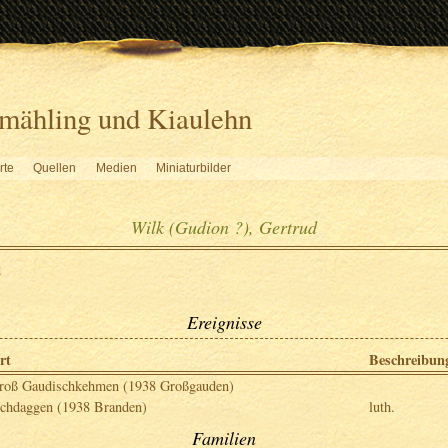
mähling und Kiaulehn
rte
Quellen
Medien
Miniaturbilder
Wilk (Gudion ?), Gertrud
d
Ereignisse
rt
Beschreibun
roß Gaudischkehmen (1938 Großgauden)
schdaggen (1938 Branden)
luth.
Familien