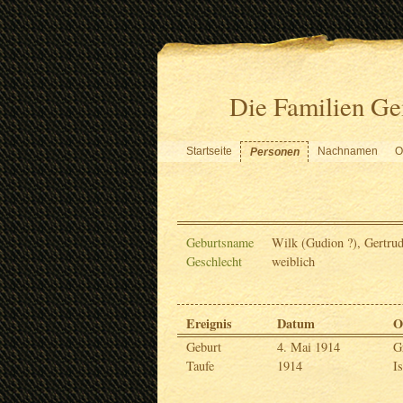
Die Familien Ge
Startseite
Nachnamen
O
Personen
Geburtsname
Wilk (Gudion ?), Gertru
Geschlecht
weiblich
Ereignis
Datum
O
Geburt
4. Mai 1914
G
Taufe
1914
I