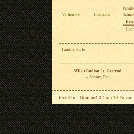
Famili
Verheiratet
Ehemann
Schinz
Erei
Hoch
Familienkarte
Wilk (Gudion ?), Gertrud
Schinz, Paul
Erstellt mit
Gramps
4.0.4 am 19. Novem